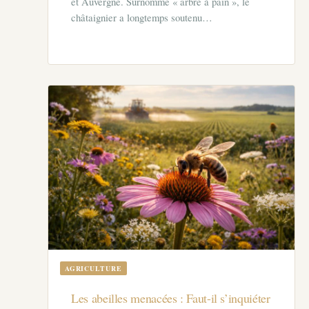
et Auvergne. Surnommé « arbre à pain », le
châtaignier a longtemps soutenu…
AGRICULTURE
Les abeilles menacées : Faut-il s’inquiéter