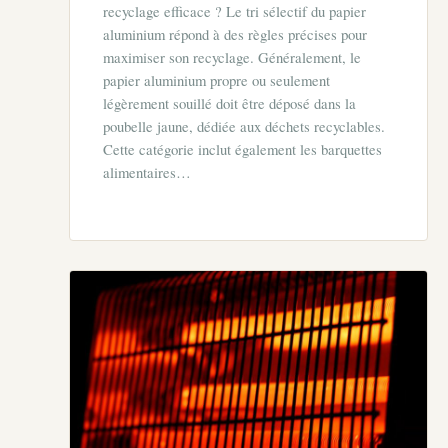
recyclage efficace ? Le tri sélectif du papier
aluminium répond à des règles précises pour
maximiser son recyclage. Généralement, le
papier aluminium propre ou seulement
légèrement souillé doit être déposé dans la
poubelle jaune, dédiée aux déchets recyclables.
Cette catégorie inclut également les barquettes
alimentaires…